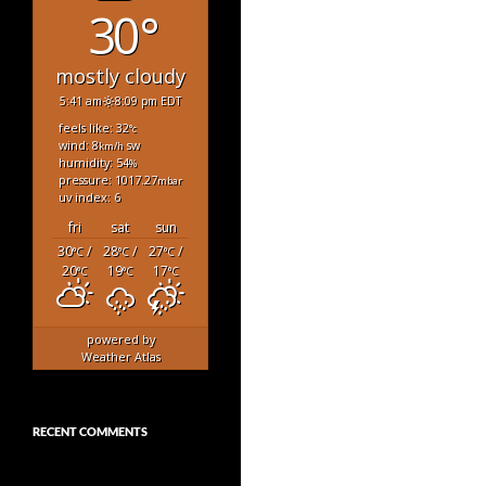
30°
mostly cloudy
5:41 am
8:09 pm EDT
feels like: 32
°c
wind: 8
sw
km/h
humidity: 54
%
pressure: 1017.27
mbar
uv index: 6
fri
sat
sun
30
/
28
/
27
/
°C
°C
°C
20
19
17
°C
°C
°C
powered by
Weather Atlas
RECENT COMMENTS