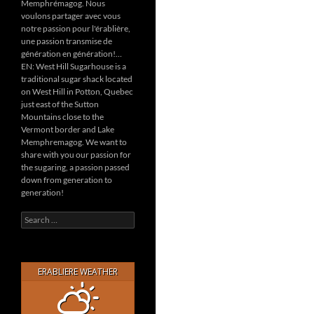
Memphrémagog. Nous
voulons partager avec vous
notre passion pour l'érablière,
une passion transmise de
génération en génération!…
EN: West Hill Sugarhouse is a
traditional sugar shack located
on West Hill in Potton, Quebec
just east of the Sutton
Mountains close to the
Vermont border and Lake
Memphremagog. We want to
share with you our passion for
the sugaring, a passion passed
down from generation to
generation!
Search
for:
ERABLIERE WEATHER